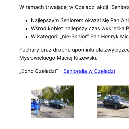
W ramach trwającej w Czeladzi akcji “Senio
Najlepszym Seniorem okazał się Pan An
Wśród kobiet najlepszy czas wykręciła P
W kategorii „nie-Senior” Pan Henryk Mich
Puchary oraz drobne upominki dla zwycięzcó
Mysłowickiego Maciej Krzewski.
„Echo Czeladzi” –
Senioralia w Czeladzi