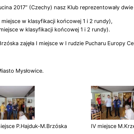
Lucina 2017” (Czechy) nasz Klub reprezentowały dwie 
iejsce w klasyfikacji końcowej 1 i 2 rundy),
iejsce w klasyfikacji końcowej 1 i 2 rundy).
rzóska zajęła I miejsce w I rudzie Pucharu Europy Ce
iasto Mysłowice.
 miejsce P.Hajduk-M.Brzóska
IV miejsce M.Krz